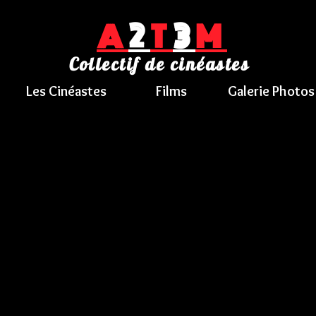
A
2
T
3
M
Collectif de cinéastes
Les Cinéastes
Films
Galerie Photos